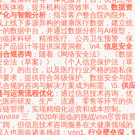
就医体验，提升机构运营效率。\n3.
数据资
产化与智能分析
：指导客户整合院内院外、
线上线下多源异构的健康医疗数据，建立统
一的数据中台，并通过数据分析与AI模型，
为临床科研、精准医疗、公共卫生预警、保
险产品设计等提供深度洞察。\n4.
信息安全
与合规咨询
：随着《网络安全法》、《数据
安全法（草案）》、《个人信息保护法（草
案）》的出台，以及医疗行业严格的隐私保
护要求，提供符合等级保护、数据安全与隐
私合规的咨询与解决方案成为刚需。\5.
供
链与运营流程优化
：通过信息技术咨询，优
化医药研发、生产、流通、零售等环节的供
应链管理，实现精细化运营和成本控制。
\n\n### 三、2020年面临的挑战\n\n尽管前
广阔，但信息技术咨询服务在大健康领域的
深入也面临诸多挑战：\n\n1.
行业壁垒深，