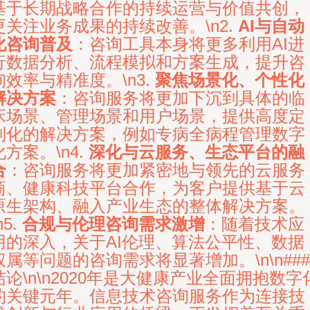
基于长期战略合作的持续运营与价值共创，
更关注业务成果的持续改善。\n2.
AI与自动
化咨询普及
：咨询工具本身将更多利用AI进
行数据分析、流程模拟和方案生成，提升咨
询效率与精准度。\n3.
聚焦场景化、个性化
解决方案
：咨询服务将更加下沉到具体的临
床场景、管理场景和用户场景，提供高度定
制化的解决方案，例如专病全病程管理数字
化方案。\n4.
深化与云服务、生态平台的融
合
：咨询服务将更加紧密地与领先的云服务
商、健康科技平台合作，为客户提供基于云
原生架构、融入产业生态的整体解决方案。
n5.
合规与伦理咨询需求激增
：随着技术应
用的深入，关于AI伦理、算法公平性、数据
权属等问题的咨询需求将显著增加。\n\n###
结论\n\n2020年是大健康产业全面拥抱数字
的关键元年。信息技术咨询服务作为连接技