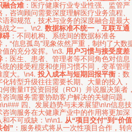
识融合难
：医疗健康行业专业性强、监管严
格，咨询顾问需要深度理解医疗业务流程、
术语和规范，技术与业务的深度融合是最大
挑战之一。\n2.
数据标准不统一，互联互通
障碍
：不同机构、系统间的数据标准各
异，“信息孤岛”现象依然严重，制约了大数
价值的充分发挥。\n3.
用户习惯与接受度差
异
：医生、患者、管理者等不同角色对信息
系统的接受程度和使用习惯不同，变革管理
难度大。\n4.
投入成本与短期回报平衡
：数
字化转型升级往往需要长期、大量的投入，
如何衡量IT投资回报（ROI）并说服决策者
是咨询服务需要协助客户解决的关键问题。
\n\n### 四、发展趋势与未来展望\n\n信息技
术咨询服务在大健康产业中的作用将更加深
入和不可或缺：\n\n1.
从“项目交付”到“价值
共创”
：服务模式将从一次性项目合作，转