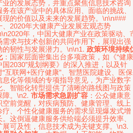
产业的发展态势，并重点聚焦信息技术咨询
服务在该产业中的具体应用、面临的挑战、
展现的价值以及未来的发展趋势。\n\n###
一、2020年大健康产业发展宏观态势
\n\n2020年，中国大健康产业在政策驱动、
场需求与技术创新的共同作用下，展现出强
劲的韧性与发展潜力。\n\n1.
政策环境持续
化
：国家层面密集出台多项政策，如《“健
中国2030”规划纲要》的深入推进，以及针
对“互联网+医疗健康”、智慧医院建设、医保
信息化等领域的专项指导意见，为产业数字
化、智能化转型提供了清晰的路线图与政策
保障。\n2.
市场需求急剧扩容
：公众健康意
识空前觉醒，对疾病预防、健康管理、线上
诊疗、个性化健康服务的需求呈现爆发式增
长。这倒逼健康服务供给端必须提升效率、
扩展可及性，信息技术成为关键支撑。\n3.