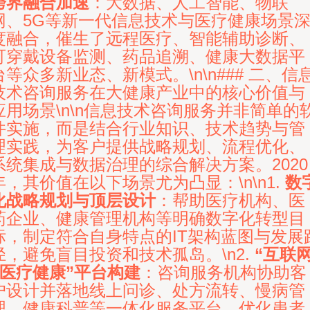
跨界融合加速
：大数据、人工智能、物联
网、5G等新一代信息技术与医疗健康场景
度融合，催生了远程医疗、智能辅助诊断、
可穿戴设备监测、药品追溯、健康大数据平
台等众多新业态、新模式。\n\n### 二、信
技术咨询服务在大健康产业中的核心价值与
应用场景\n\n信息技术咨询服务并非简单的
件实施，而是结合行业知识、技术趋势与管
理实践，为客户提供战略规划、流程优化、
系统集成与数据治理的综合解决方案。2020
年，其价值在以下场景尤为凸显：\n\n1.
数
化战略规划与顶层设计
：帮助医疗机构、医
药企业、健康管理机构等明确数字化转型目
标，制定符合自身特点的IT架构蓝图与发展
径，避免盲目投资和技术孤岛。\n2.
“互联
+医疗健康”平台构建
：咨询服务机构协助客
户设计并落地线上问诊、处方流转、慢病管
理、健康科普等一体化服务平台，优化患者