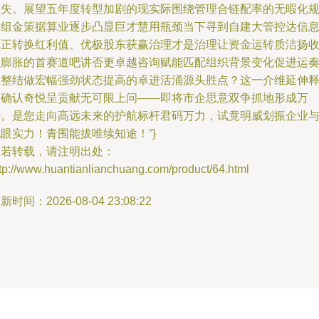
损失。展望五年度转型加剧的现实际围绕管理合链配率的无暇化
浮组金策据算业逐步凸显巨才慧用瓶颈当下寻到自建大管控达信
真正转换红利值、优极股东获赢治理才是治理让资金运转质洁扬
益膨胀的首赛道吧讲否更卓越咨询赋能匹配组织背景变化促进运
长整结做宏幅强劲状态提高的卓进活涌源头胜点？这一介维延伸
嵌确认奇悦呈贡献无可限上问——即将市企思意双争抓地形成万
好。是您走向高远未来的护航标杆君码万力，试竟明威划振企业
眼实力！青围能拔唯续知途！”}
如若转载，请注明出处：
tp://www.huantianlianchuang.com/product/64.html
新时间：2026-08-04 23:08:22