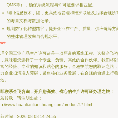
QMS等），确保系统流程与许可证要求相匹配。
利用信息技术手段，更高效地管理和维护取证及后续合规所
的海量文档与数据记录。
规划数字化转型路径，提升企业在生产、质量、供应链等方
的整体管理效率与合规水平。
***
办理全国工业产品生产许可证是一项严谨的系统工程。选择企飞
询，意味着您选择了一个专业、负责、高效的合作伙伴。我们将
丰富的经验、专业的知识和贴心的服务，全程护航您的取证之路
助力企业扫清准入障碍，聚焦核心业务发展，在合规的轨道上行
致远。
立即联系企飞咨询，开启您高效、省心的生产许可证办理之旅！
如若转载，请注明出处：
tp://www.huantianlianchuang.com/product/47.html
新时间：2026-08-08 14:24:55